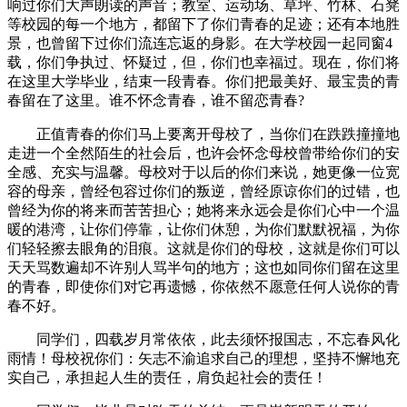
响过你们大声朗读的声音；教室、运动场、草坪、竹林、石凳
等校园的每一个地方，都留下了你们青春的足迹；还有本地胜
景，也曾留下过你们流连忘返的身影。在大学校园一起同窗4
载，你们争执过、怀疑过，但，你们也幸福过。现在，你们将
在这里大学毕业，结束一段青春。你们把最美好、最宝贵的青
春留在了这里。谁不怀念青春，谁不留恋青春?
正值青春的你们马上要离开母校了，当你们在跌跌撞撞地
走进一个全然陌生的社会后，也许会怀念母校曾带给你们的安
全感、充实与温馨。母校对于以后的你们来说，她更像一位宽
容的母亲，曾经包容过你们的叛逆，曾经原谅你们的过错，也
曾经为你的将来而苦苦担心；她将来永远会是你们心中一个温
暖的港湾，让你们停靠，让你们休憩，为你们默默祝福，为你
们轻轻擦去眼角的泪痕。这就是你们的母校，这就是你们可以
天天骂数遍却不许别人骂半句的地方；这也如同你们留在这里
的青春，即使你们对它再遗憾，你依然不愿意任何人说你的青
春不好。
同学们，四载岁月常依依，此去须怀报国志，不忘春风化
雨情！母校祝你们：矢志不渝追求自己的理想，坚持不懈地充
实自己，承担起人生的责任，肩负起社会的责任！