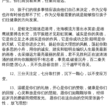
产生。你们肩负着未来，任重而道远。
10、孩子们的很多事情应该由他们自己来决定，作为父母
也许有时候也帮不了忙，作为父母最需要的就是能够指引孩子
们往健康的方向发展。
11、是蛟龙怎能迷恋港湾，沧海横流方显出水英姿;是雄
鹰就要搏击长空，浩宇振翅才见彩虹斑斓。诚实是你的美德，
它是你立足之本;踏实是你的作风，它是你成功之阶;聪明是你
的天赋，它是你进步之剑。扬起你远大理想的风帆，荡起你勤
奋多思的小舟，用你的诚实、踏实和聪明去编织人生最美最新
的画卷，去采撷远方最亮最丽的星辰，君不见胜利正在波涛汹
涌的彼岸向你频频招手!有志者，事竟成;破釜沉舟，百二秦关
终归楚;苦心人，天不负;卧薪尝胆，三千越甲可吞吴。
12、三分天注定，七分靠打拼，沉下一颗心，以不变应万
变。
13、温暖是你们的礼物，开心是你们的赞歌，健康是你们
的回报，心灵释放是你们的慧能。愿你们如颗颗珍珠， 经得
起岁月的磨砺而熠熠发光。 愿你们在这自由的空间里张扬个
性， 放飞理想!