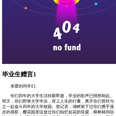
毕业生赠言1
亲爱的同学们:
你们四年的大学生活转眼即逝，毕业的歌声已悄然响起。
明天，你们即将大学毕业，背上人生的行囊，离开你们曾经与
之一起奋斗四年的大学校园。曾记否，湖畔留下过你们携手漫
步的身影，樱花园里绽放过你们灿烂如花的笑靥，樟树林间回