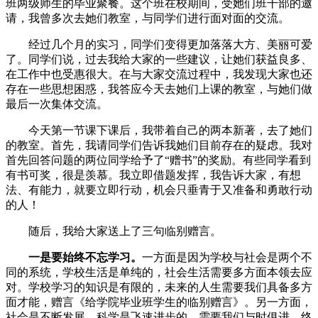
班两级师生的毕业聚餐。这个班在校期间，受她们班干部的邀
请，我曾多次去她们教室，与同学们进行面对面的交流。
经过几个月的实习，同学们变得更加落落大方、美丽可爱
了。同学们说，过去我给大家的一些建议，让她们获益良多、
在工作中也受惠很大。在与大家交流过程中，我发现大家也还
存在一些思想困惑，我答应今天去她们上课的教室，与她们做
最后一次集体交流。
今天第一节课下课后，我带着自己的两本新著，去了她们
的教室。首先，我请同学们告诉我她们目前存在的疑虑。我对
首先回答问题的两位同学给予了“赠书”的奖励。有些同学看到
有书可奖，很是羡慕。我立即借题发挥，我告诉大家，有想
法、有能力，就要立即行动，机会只垂青于又准备和勇敢行动
的人！
随后，我给大家送上了三句临别赠言。
一是要始终不忘学习。
一方面是因为学校与社会是两个不
同的系统，学校生活是单纯的，社会生活需要多方面本领去应
对。学校学习的知识是有限的，未来的人生需要我们具备多方
面才能，赠言《给学院毕业班学生的临别赠言》。另一方面，
社会是不断发展、科学是飞速进步的，需要我们与时俱进，终