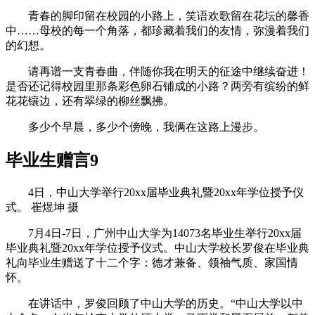
青春的脚印留在校园的小路上，笑语欢歌留在花坛的馨香
中……母校的每一个角落，都珍藏着我们的友情，弥漫着我们
的幻想。
请再谱一支青春曲，伴随你我在明天的征途中继续奋进！
是否还记得校园里那条彩色卵石铺成的小路？两旁有缤纷的鲜
花花镶边，还有翠绿的柳丝飘拂。
多少个早晨，多少个傍晚，我俩在这路上漫步。
毕业生赠言9
4日，中山大学举行20xx届毕业典礼暨20xx年学位授予仪
式。 崔煜坤 摄
7月4日-7日，广州中山大学为14073名毕业生举行20xx届
毕业典礼暨20xx年学位授予仪式。中山大学校长罗俊在毕业典
礼向毕业生赠送了十二个字：德才兼备、领袖气质、家国情
怀。
在讲话中，罗俊回顾了中山大学的历史。“中山大学以中