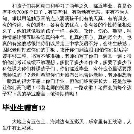
和孩子们共同糊口和学习了两年之久，临近毕业，真是心
有不舍700多个日子，有笑有泪、有激动有无奈、更有不为人
知、难以用笔触形容的点点滴滴孩子们有的天真、有的调皮、
有的伶俐、有的质朴，各有各的优点，各有各的个性特征相处
久了，他们就像我的孩子一样，喜欢、攻讦、伤心、期望，种
种情感让我五味杂陈真的生气、也真的开心、真的尽全力、也
真的有挫败感很怕你们以后走上中学英语不好，会终生缺憾，
因此老师打过你们的手板，攻讦你们到流泪;很怕你们以后字
迹不够工整、书写不够准确，老师罚写了你们一遍又一遍；很
怕你们考试成绩不够理想，多批了多少本作业，多要了多少节
科任课为你们补课孩子们，你们临近毕业，有什么心里话要跟
老师说的吗？老师希望你们开诚布公地告诉老师，老师很想听
一听真的很舍不患上你们毕业，但你们终究要长大，还是放手
让你们高飞吧！带着老师的祝愿，一路欢歌！老师会为每个孩
子写下我的毕业赠言，敬请期待呦！
毕业生赠言12
大地上有五色土，海滩边有五彩贝，乐章里有五线谱，人
生中有五彩路。