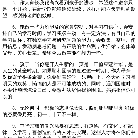
5、作为家长我很高兴看到孩子的进步，希望这个进步只
是一个开始，在新学期能够继续延续，这样才能不负老师的期
望。感谢孙老师的鼓励。
6、能做一些力所能及的家务劳动，对学习有信心，会安
排自己的学习时间，学习积极主动，有一定方法，有且自己的
学习目标，有独立学习与研究问题的能力，会收集、整理、使
用信息，爱动脑思考问题，有正确的生命观，生活馆，会体谅
父母，关心长辈。希望今后做事能有毅力一些。
7、孩子，当你翻开人生新的一页是，正值豆蔻年华，是
人生的黄金时期。如果顺利圆满的度过这一时期，作为母亲，
对你寄予很多希望，你要勤奋好学，乐观向上。今天的学习是
明天的欢笑，懒惰的人是不可能成功的。同时，遇到困难时，
不要让烦恼淹没自己，要想办法尽快摆脱困境。妈妈相信你可
以的。
8、无论何时：积极的态度像太阳，照到哪里哪里亮;消极
的态度像月亮，初一，十五不一样。
9、中华民族的复兴需要有思想，有道德，有文化，有纪
律，会学习，善创造的合格人才去实现。这些人才将在你们中