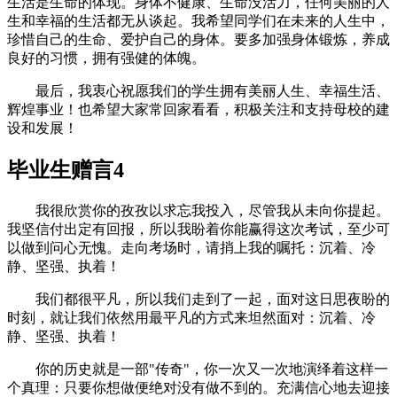
生活是生命的体现。身体不健康、生命没活力，任何美丽的人
生和幸福的生活都无从谈起。我希望同学们在未来的人生中，
珍惜自己的生命、爱护自己的身体。要多加强身体锻炼，养成
良好的习惯，拥有强健的体魄。
最后，我衷心祝愿我们的学生拥有美丽人生、幸福生活、
辉煌事业！也希望大家常回家看看，积极关注和支持母校的建
设和发展！
毕业生赠言4
我很欣赏你的孜孜以求忘我投入，尽管我从未向你提起。
我坚信付出定有回报，所以我盼着你能赢得这次考试，至少可
以做到问心无愧。走向考场时，请捎上我的嘱托：沉着、冷
静、坚强、执着！
我们都很平凡，所以我们走到了一起，面对这日思夜盼的
时刻，就让我们依然用最平凡的方式来坦然面对：沉着、冷
静、坚强、执着！
你的历史就是一部"传奇"，你一次又一次地演绎着这样一
个真理：只要你想做便绝对没有做不到的。充满信心地去迎接