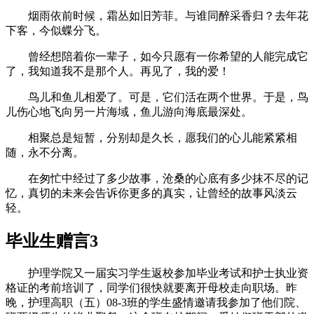
烟雨依前时候，霜丛如旧芳菲。与谁同醉采香归？去年花
下客，今似蝶分飞。
曾经想陪着你一辈子，如今只愿有一你希望的人能完成它
了，我知道我不是那个人。再见了，我的爱！
鸟儿和鱼儿相爱了。可是，它们活在两个世界。于是，鸟
儿伤心地飞向另一片海域，鱼儿游向海底最深处。
相聚总是短暂，分别却是久长，愿我们的心儿能紧紧相
随，永不分离。
在匆忙中经过了多少故事，沧桑的心底有多少抹不尽的记
忆，真切的未来会告诉你更多的真实，让曾经的故事风淡云
轻。
毕业生赠言3
护理学院又一届实习学生返校参加毕业考试和护士执业资
格证的考前培训了，同学们很快就要离开母校走向职场。昨
晚，护理高职（五）08-3班的学生盛情邀请我参加了他们院、