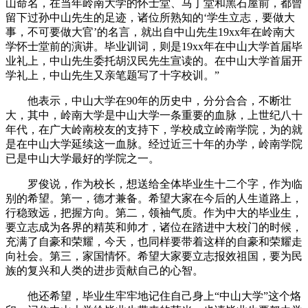
山命名，在当年岭南大学的怀士堂、马丁堂和黑石屋前，都曾
留下过孙中山先生的足迹，诸位所熟知的‘学生立志，要做大
事，不可要做大官’的名言，就出自中山先生19xx年在岭南大
学怀士堂前的演讲。毕业训词，则是19xx年在中山大学首届毕
业礼上，中山先生委托胡汉民先生宣读的。在中山大学首届开
学礼上，中山先生又亲笔题写了十字校训。”
他表示，中山大学在90年的历史中，分分合合，不断壮
大，其中，岭南大学是中山大学一条重要的血脉，上世纪八十
年代，在广大岭南校友的支持下，学校成立岭南学院，为的就
是在中山大学延续这一血脉。经过近三十年的办学，岭南学院
已是中山大学最好的学院之一。
罗俊说，作为校长，想送给全体毕业生十二个字，作为临
别的希望。第一，德才兼备。希望大家在今后的人生道路上，
行稳致远，把握方向。第二，领袖气质。作为中大的毕业生，
要立志成为各界的精英和帅才，诸位在踏进中大校门的时候，
充满了自豪和荣耀，今天，也同样要带着这样的自豪和荣耀走
向社会。第三，家国情怀。希望大家要立志报效祖国，要为民
族的复兴和人类的进步贡献自己的心智。
他还希望，毕业生牢牢地记住自己身上“中山大学”这个烙