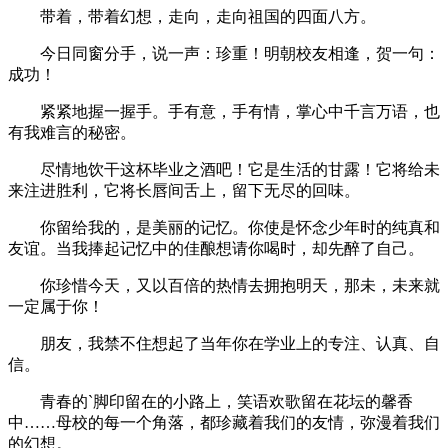
带着，带着幻想，走向，走向祖国的四面八方。
今日同窗分手，说一声：珍重！明朝校友相逢，贺一句：
成功！
紧紧地握一握手。手有意，手有情，掌心中千言万语，也
有我难言的秘密。
尽情地饮干这杯毕业之酒吧！它是生活的甘露！它将给未
来注进胜利，它将长唇间舌上，留下无尽的回味。
你留给我的，是美丽的记忆。你使是怀念少年时的纯真和
友谊。当我捧起记忆中的佳酿想请你喝时，却先醉了自己。
你珍惜今天，又以百倍的热情去拥抱明天，那未，未来就
一定属于你！
朋友，我禁不住想起了当年你在学业上的专注、认真、自
信。
青春的`脚印留在的小路上，笑语欢歌留在花坛的馨香
中……母校的每一个角落，都珍藏着我们的友情，弥漫着我们
的幻想。