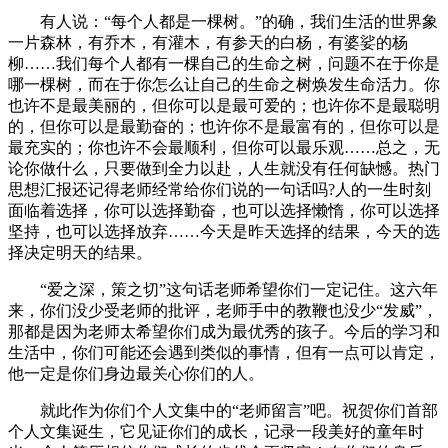
有人说：“每个人都是一棵树。”的确，我们生活的世界象
一片森林，有乔木，有灌木，有参天的白杨，有婆娑的杨
柳……我们每个人都有一棵自己的生命之树，问题不在于你是
哪一棵树，而在于你怎么让自己的生命之树焕发生命活力。你
也许不是最美丽的，但你可以是最可爱的；也许你不是最聪明
的，但你可以是最勤奋的；也许你不是最富有的，但你可以是
最充实的；你也许不会最顺利，但你可以最乐观……总之，无
论你做什么，只要做到全力以赴，人生就没有任何缺憾。热门
思想汇报还记得老师经常给你们说的一句话吗?人的一生时刻
面临着选择，你可以选择勤奋，也可以选择懒惰，你可以选择
坚持，也可以选择放弃……今天是昨天选择的结果，今天的选
择决定明天的结果。
“爱之深，策之切”这句话老师希望你们一定记住。这六年
来，你们没少受老师的批评，老师手中的教鞭也没少“发威”，
那都是因为老师太希望你们成为最优秀的孩子。今后的学习和
生活中，你们可能还会遇到类似的事情，但有一点可以肯定，
他一定是你们身边最关心你们的人。
就此作为你们个人文集中的“老师留言”吧。祝贺你们首部
个人文集诞生，它见证你们的成长，记录一段美好的童年时