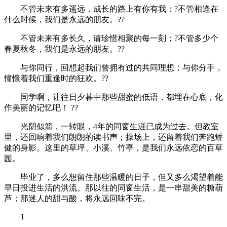
不管未来有多遥远，成长的路上有你有我；?不管相逢在
什么时候，我们是永远的朋友。??
不管未来有多长久，请珍惜相聚的每一刻；?不管多少个
春夏秋冬，我们是永远的朋友。??
与你同行，回想起我们曾拥有过的共同理想；与你分手，
憧憬着我们重逢时的狂欢。??
同学啊，让往日夕暮中那些甜蜜的低语，都埋在心底，化
作美丽的记忆吧！ ??
光阴似箭，一转眼，4年的同窗生涯已成为过去。但教室
里，还回响着我们朗朗的读书声；操场上，还留着我们奔跑矫
健的身影。这里的草坪、小溪、竹亭，是我们永远依恋的百草
园。
毕业了，多么想留住那些温暖的日子，但又多么渴望着能
早日投进生活的洪流。那以往的同窗生活，是一串甜美的糖葫
芦；那迷人的甜与酸，将永远回味不完。
1