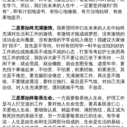
生学习。所以，我们在未来的人生中，一定要坚持做到“四
有”，即有计划地读书、有恒心地修炼、有方法地钻研、有效
果地提升。
二是要始终充满激情。
我希望同学们在未来的人生中始终
充满对生活和工作的激情。有激情才能成就梦想。没有激情的
淡泊会走向颓废、没有激情的平常会陷入倦怠！我建议大家做
到“四不”。首先是不等待。针对有些同学一时半会没找到好的
工作岗位或抱着高不成低不就的心态，打算等考起护士执照再
找工作的情况，我告诉大家千万不要让自己坐下来等待，一旦
闲下来，就会荒疏、就会懒散、就会贪图安逸、虚度年华。要
先找个事做起来，不怕苦、不怕累，积累经验、积累资历。其
次是不倦怠。要克服职业倦怠，充满激情工作。再次是不随
俗。不要随波逐流，要特立独行。最后是不气馁。对自己充满
自信、对人生充满梦想。遇到困难不气馁、不放弃。
三是要始终敬畏生命。
一方面要敬畏他人生命。护理工作
是与人打交道的工作，要对他人生命负责。要具备医道仁心，
关爱他人生命。要细致认真、精益求精、满腔热忱，真正成为
救死扶伤的美丽天使。另一方面要敬畏自己的生命。有学者
说：人生是由生命和生活两部分组成的，生命是生活的基础，