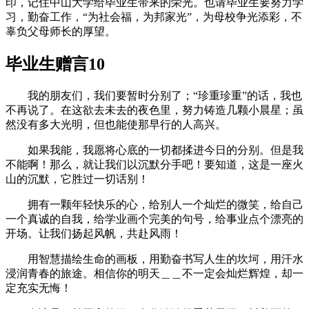
印，记住中山大学给毕业生带来的荣光。也请毕业生要努力学
习，勤奋工作，“为社会福，为邦家光”，为母校争光添彩，不
辜负父母师长的厚望。
毕业生赠言10
我的朋友们，我们要暂时分别了；“珍重珍重”的话，我也
不再说了。在这欲去未去的夜色里，努力铸造几颗小晨星；虽
然没有多大光明，但也能使那早行的人高兴。
如果我能，我愿将心底的一切都揉进今日的分别。但是我
不能啊！那么，就让我们以沉默分手吧！要知道，这是一座火
山的沉默，它胜过一切话别！
拥有一颗年轻快乐的心，给别人一个灿烂的微笑，给自己
一个真诚的自我，给学业画个完美的句号，给事业点个漂亮的
开场。让我们扬起风帆，共赴风雨！
用智慧描绘生命的画板，用勤奋书写人生的坎坷，用汗水
浸润青春的旅途。相信你的明天＿＿不一定会灿烂辉煌，却一
定充实无悔！