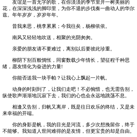
友谊是一首无字的歌，在你淡淡的季节里开一树美丽的
花，在深深浅浅的脚印里，为你不退的步伐奏一曲动人的华尔
兹。年年岁岁，岁岁年年。
昔我来思，桃李累累；今我往矣，杨柳依依。
南风又轻轻地吹送，相聚的光阴匆匆。
亲爱的朋友请不要难过，离别以后要彼此珍重。
柳阴下别百般惆怅，同窗数载少年情长，望征程千种思
绪，愿友情化为奋进的力量!
你能否送我一块手帕？让我心上飘起一片帆。
动身的时刻到了，让我们走吧！不必惋惜，也无需告别，
纵使歌声渐渐地沉寂下去，我们的心也会永远地跳荡不息。
相逢又告别，归帆又离岸，既是往日欢乐的终结，又是未
来幸福的开端。
你的身影是帆，我的目光是河流，多少次想挽留你，终于
不能够。我知道人世间难得的是友情，但更宝贵的却是自由。