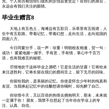
光。个人简历相信你们成长的步伐会更坚定！在你们的身后，
永远会有我们关注的眼睛。
毕业生赠言8
大地上有五色土，海滩边有五彩贝，乐章里有五线谱，人
生中有五彩路。带着记忆，带着幻想，走向生活，走向祖国的
四面八方。
今日同窗分手，说一声：珍重！明朝校友相逢，贺一句：
成功！ 紧紧地握一握手。手有意，手有情，掌心中千言万
语，也有我难言的秘密。
尽情地饮干这杯毕业之酒吧！它是生活的甘露！它将给未
来注进胜利，它将长留在我们的唇间舌上，留下无尽的回味。
你留给我的，是美丽的记忆。你使是怀念少年时的纯真和
友谊。当我捧起记忆中的佳酿想请你喝时，却先醉了自己。
你珍惜今天，又以百倍的热情去拥抱明天，那未，未来就
一定属于你！ 朋友，我禁不住想起了当年你在学业上的专
注、认真、自信。