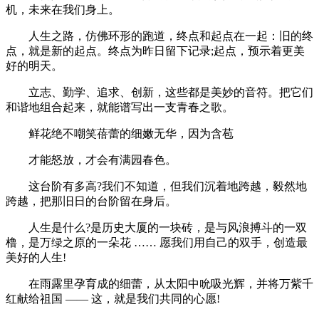
机，未来在我们身上。
人生之路，仿佛环形的跑道，终点和起点在一起：旧的终
点，就是新的起点。终点为昨日留下记录;起点，预示着更美
好的明天。
立志、勤学、追求、创新，这些都是美妙的音符。把它们
和谐地组合起来，就能谱写出一支青春之歌。
鲜花绝不嘲笑蓓蕾的细嫩无华，因为含苞
才能怒放，才会有满园春色。
这台阶有多高?我们不知道，但我们沉着地跨越，毅然地
跨越，把那旧日的台阶留在身后。
人生是什么?是历史大厦的一块砖，是与风浪搏斗的一双
橹，是万绿之原的一朵花 …… 愿我们用自己的双手，创造最
美好的人生!
在雨露里孕育成的细蕾，从太阳中吮吸光辉，并将万紫千
红献给祖国 ―― 这，就是我们共同的心愿!