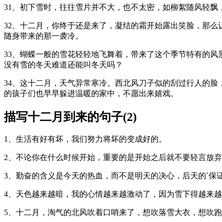
31、初下雪时，往往雪片并不大，也不太密，如柳絮随风轻
32、十二月，你终于还是来了，凝结的霜开始露出笑脸，那
随身带来的那一袭冷。
33、蝴蝶一般的雪花轻轻地飞舞着，带来了这个季节特有的
没有雪的冬天难道还能叫冬天吗？
34、这十二月，天气异常寒冷。西北风刀子似的刮过行人的
的孩子们也早早躲进温暖的家中，不愿出来嬉戏。
描写十二月到来的句子(2)
1、生活有好有坏，我们努力将坏的变成好的。
2、不论你在什么时候开始，重要的是开始之后就不要轻言放
3、勤奋的含义是今天的热血，而不是明天的决心，后天的`保
4、天色越来越暗，我的心情越来越激动了，因为雪下得越来
5、十二月，淘气的北风吹着口哨来了，想吹落雪大衣，想吹