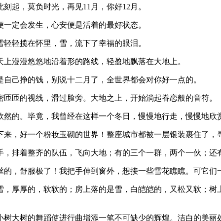
此刻起，莫负时光，再见11月，你好12月。
便一定会发生，心安便是活着的最好状态。
雪轻轻揽在怀里，雪，流下了幸福的眼泪。
天上漫漫悠悠地沿着形的路线，轻盈地飘落在大地上。
是自己挣的钱，别说十二月了，全世界都会对你好一点的。
密匝匝的视线，滑过脸旁。大地之上，开始淌起眷恋般的音符。
很欣然的。毕竟，我曾经在这样一个冬日，慢慢地行走，慢慢地欣
了下来，好一个粉妆玉砌的世界！整座城市都被一层银装裹住了，
拉手，排着整齐的队伍，飞向大地；有的三个一群，两个一伙；还
丝丝的，舒服极了！我把手伸到窗外，想接一些雪花瞧瞧。可它们
是雪，厚厚的，软软的；房上落的是雪，白皑皑的，又松又软；树
，小树大树的舞蹈使进行曲增添一笔不可缺少的辉煌。洁白的美丽