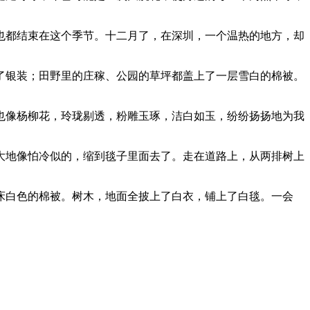
也都结束在这个季节。十二月了，在深圳，一个温热的地方，却
了银装；田野里的庄稼、公园的草坪都盖上了一层雪白的棉被。
也像杨柳花，玲珑剔透，粉雕玉琢，洁白如玉，纷纷扬扬地为我
大地像怕冷似的，缩到毯子里面去了。走在道路上，从两排树上
床白色的棉被。树木，地面全披上了白衣，铺上了白毯。一会