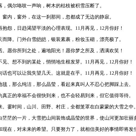
落，偶尔咯吱一声响，树木的枯枝被积雪压断了。
。窗内，窗外，在这一刹那间，忽都成了无边的静寂。
抱怨，日趋渴望平淡的心理表现。11月再见，12月你好！
天而降。门外白雪皑皑，银装素裹，粉妆玉砌，漂亮极了。
活。愿你所到之处，遍地阳光！愿你梦之所及，洒满欢笑！
见、想不到的某处，悄悄地生根发芽。11月再见，12月你好！
话也可以让我失望几天。这就是在乎。11月再见，12月你好！
地毯，那么纯洁，那么晶莹，看起来真叫人不忍心把脚踩上去。
为真正的幸福不会很快到来，也不会轻易到来，但它值得等待。
下来。霎时间，山川、田野、村庄，全都笼罩在白蒙蒙的大雪之中
是白茫茫的一片，大雪把山间装饰成晶莹的世界，使山河更加壮丽
经和现在，对未来的希望。只要努力了，就相信美好的事情即将发