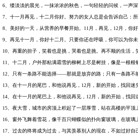
6、缕淡淡的晨光，一抹浓浓的秋色，一句轻轻的问候，一声深
7、十一月再见，十二月你好。努力的女人总是会告诉自己：
8、美好的一天，从营养的早餐开始。11月，再见，12月，你好
9、再见十一月，你好十二月。只要你还在呼吸，你可以为你
10、再重的担子，笑着也是挑，哭着也是挑。再不顺的生活，
11、十二月，户外那粘满霜雪的柳树上尽是树挂，像是一根根
12、只有一条路不能选择——那就是放弃的路；只有一条路不
13、在十一月的尾巴，和他说再见，12月，新的开始，找回
14、在十一月的尾巴上，和他说再见，12月，新的开始，找
15、夜大雪，城市的房顶上积起了一层厚雪，站在高楼的平顶
16、窗外飞舞着雪花，像千百只蝴蝶似的扑向窗玻璃，在玻璃
17、过去的终将成为过去，与其羡慕别人的现在，不如过好自