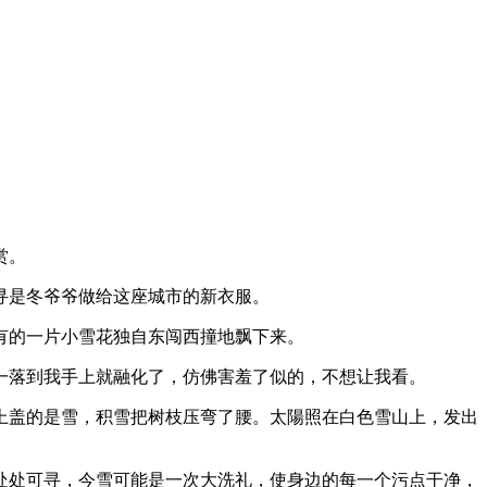
赏。
寻是冬爷爷做给这座城市的新衣服。
有的一片小雪花独自东闯西撞地飘下来。
一落到我手上就融化了，仿佛害羞了似的，不想让我看。
上盖的是雪，积雪把树枝压弯了腰。太陽照在白色雪山上，发出
处处可寻，今雪可能是一次大洗礼，使身边的每一个污点干净，