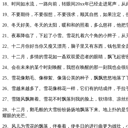
18、时间如水流，一路向前，转眼间20xx年已经走进尾声，从
19、不要期待，不要假想，不要强求，顺其自然，如果注定，
20、冬天好美。冬天的太阳，暖和和的照着，多么慈祥，他把
21、夜幕降临了，下起了小雪。雪花扎着六个角的小辫子，从
22、十二月你好当你又瘦又漂亮，脑子里又有东西，钱包里全
23、十二月，多情的雪花如一叒双双爱恋者的眼睛，飘飞起密
24、会在未来的某个时刻唤醒，我想在唤醒的那一刻我也会
25、雪花像鹅毛、像柳絮、像蒲公英的种子，飘飘悠悠地落
26、雪越来越多了。雪花像棉花一样，它们有的结成伴，手
27、雪随风飘舞着。雪花不时飘落到我的脸上，软绵绵、凉
28、十二月，鹅毛般的大雪纷纷扬扬地飘落下来。地上扑的
耀眼的光芒。
29、风儿为雪花的飘落，伴奏着，使冬日的进行曲更为雄壮