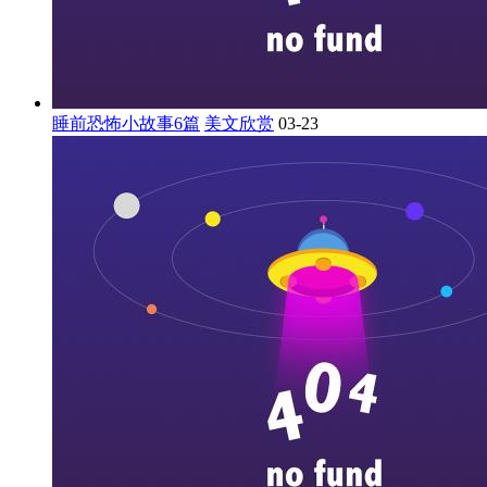
睡前恐怖小故事6篇
美文欣赏
03-23