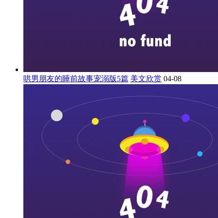
哄男朋友的睡前故事宠溺版5篇
美文欣赏
04-08