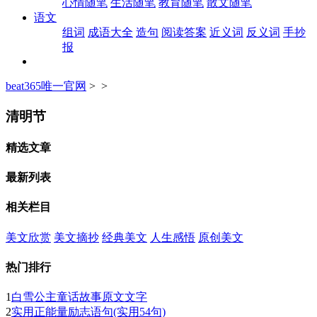
心情随笔
生活随笔
教育随笔
散文随笔
语文
组词
成语大全
造句
阅读答案
近义词
反义词
手抄
报
beat365唯一官网
> >
清明节
精选文章
最新列表
相关栏目
美文欣赏
美文摘抄
经典美文
人生感悟
原创美文
热门排行
1
白雪公主童话故事原文文字
2
实用正能量励志语句(实用54句)