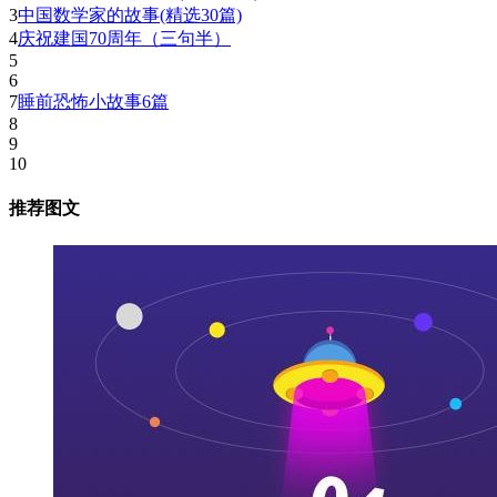
3
中国数学家的故事(精选30篇)
4
庆祝建国70周年（三句半）
5
6
7
睡前恐怖小故事6篇
8
9
10
推荐图文