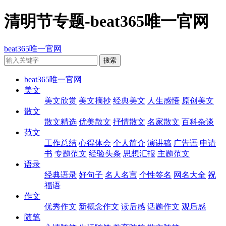
清明节专题-beat365唯一官网
beat365唯一官网
beat365唯一官网
美文
美文欣赏
美文摘抄
经典美文
人生感悟
原创美文
散文
散文精选
优美散文
抒情散文
名家散文
百科杂谈
范文
工作总结
心得体会
个人简介
演讲稿
广告语
申请
书
专题范文
经验头条
思想汇报
主题范文
语录
经典语录
好句子
名人名言
个性签名
网名大全
祝
福语
作文
优秀作文
新概念作文
读后感
话题作文
观后感
随笔